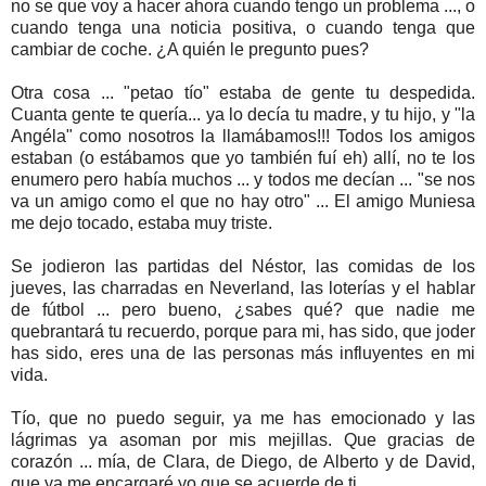
no se que voy a hacer ahora cuando tengo un problema ..., o
cuando tenga una noticia positiva, o cuando tenga que
cambiar de coche. ¿A quién le pregunto pues?
Otra cosa ... "petao tío" estaba de gente tu despedida.
Cuanta gente te quería... ya lo decía tu madre, y tu hijo, y "la
Angéla" como nosotros la llamábamos!!! Todos los amigos
estaban (o estábamos que yo también fuí eh) allí, no te los
enumero pero había muchos ... y todos me decían ... "se nos
va un amigo como el que no hay otro" ... El amigo Muniesa
me dejo tocado, estaba muy triste.
Se jodieron las partidas del Néstor, las comidas de los
jueves, las charradas en Neverland, las loterías y el hablar
de fútbol ... pero bueno, ¿sabes qué? que nadie me
quebrantará tu recuerdo, porque para mi, has sido, que joder
has sido, eres una de las personas más influyentes en mi
vida.
Tío, que no puedo seguir, ya me has emocionado y las
lágrimas ya asoman por mis mejillas. Que gracias de
corazón ... mía, de Clara, de Diego, de Alberto y de David,
que ya me encargaré yo que se acuerde de ti.