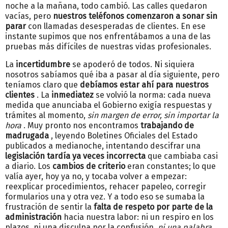
noche a la mañana, todo cambió. Las calles quedaron
vacías, pero
nuestros teléfonos comenzaron a sonar sin
parar
con llamadas desesperadas de clientes. En ese
instante supimos que nos enfrentábamos a una de las
pruebas más difíciles de nuestras vidas profesionales.
La
incertidumbre
se apoderó de todos. Ni siquiera
nosotros sabíamos qué iba a pasar al día siguiente, pero
teníamos claro que
debíamos estar ahí para nuestros
clientes
. La
inmediatez
se volvió la norma: cada nueva
medida que anunciaba el Gobierno exigía respuestas y
trámites al momento,
sin margen de error, sin importar la
hora
. Muy pronto nos encontramos
trabajando de
madrugada
, leyendo Boletines Oficiales del Estado
publicados a medianoche, intentando descifrar una
legislación tardía ya veces incorrecta
que cambiaba casi
a diario. Los
cambios de criterio
eran constantes; lo que
valía ayer, hoy ya no, y tocaba volver a empezar:
reexplicar procedimientos, rehacer papeleo, corregir
formularios una y otra vez. Y a todo eso se sumaba la
frustración de sentir la
falta de respeto por parte de la
administración
hacia nuestra labor: ni un respiro en los
plazos, ni una disculpa por la confusión,
ni una palabra