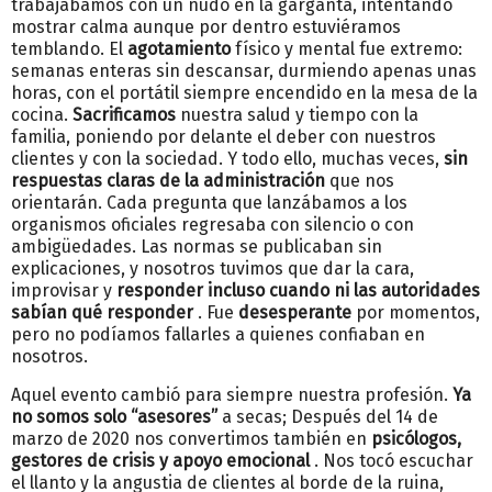
trabajábamos con un nudo en la garganta, intentando
mostrar calma aunque por dentro estuviéramos
temblando. El
agotamiento
físico y mental fue extremo:
semanas enteras sin descansar, durmiendo apenas unas
horas, con el portátil siempre encendido en la mesa de la
cocina.
Sacrificamos
nuestra salud y tiempo con la
familia, poniendo por delante el deber con nuestros
clientes y con la sociedad. Y todo ello, muchas veces,
sin
respuestas claras de la administración
que nos
orientarán. Cada pregunta que lanzábamos a los
organismos oficiales regresaba con silencio o con
ambigüedades. Las normas se publicaban sin
explicaciones, y nosotros tuvimos que dar la cara,
improvisar y
responder incluso cuando ni las autoridades
sabían qué responder
. Fue
desesperante
por momentos,
pero no podíamos fallarles a quienes confiaban en
nosotros.
Aquel evento cambió para siempre nuestra profesión.
Ya
no somos solo “asesores”
a secas; Después del 14 de
marzo de 2020 nos convertimos también en
psicólogos,
gestores de crisis y apoyo emocional
. Nos tocó escuchar
el llanto y la angustia de clientes al borde de la ruina,