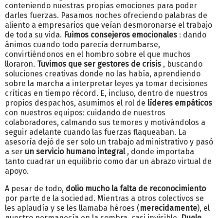
conteniendo nuestras propias emociones para poder
darles fuerzas. Pasamos noches ofreciendo palabras de
aliento a empresarios que veían desmoronarse el trabajo
de toda su vida.
Fuimos consejeros emocionales
: dando
ánimos cuando todo parecía derrumbarse,
convirtiéndonos en el hombro sobre el que muchos
lloraron.
Tuvimos que ser gestores de crisis
, buscando
soluciones creativas donde no las había, aprendiendo
sobre la marcha a interpretar leyes ya tomar decisiones
críticas en tiempo récord. E, incluso, dentro de nuestros
propios despachos, asumimos el rol de
líderes empáticos
con nuestros equipos: cuidando de nuestros
colaboradores, calmando sus temores y motivándolos a
seguir adelante cuando las fuerzas flaqueaban. La
asesoría dejó de ser solo un trabajo administrativo y pasó
a ser
un servicio humano integral
, donde importaba
tanto cuadrar un equilibrio como dar un abrazo virtual de
apoyo.
A pesar de todo,
dolio mucho la falta de reconocimiento
por parte de la sociedad. Mientras a otros colectivos se
les aplaudía y se les llamaba héroes (
merecidamente
), el
nuestro permanecía en la sombra, casi invisible.
Duele