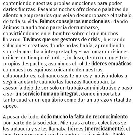
conteniendo nuestras propias emociones para poder
darles fuerzas. Pasamos noches ofreciendo palabras de
aliento a empresarios que veían desmoronarse el trabajo
de toda su vida.
Fuimos consejeros emocionales
: dando
ánimos cuando todo parecía derrumbarse,
convirtiéndonos en el hombro sobre el que muchos
lloraron.
Tuvimos que ser gestores de crisis
, buscando
soluciones creativas donde no las había, aprendiendo
sobre la marcha a interpretar leyes ya tomar decisiones
críticas en tiempo récord. E, incluso, dentro de nuestros
propios despachos, asumimos el rol de
líderes empáticos
con nuestros equipos: cuidando de nuestros
colaboradores, calmando sus temores y motivándolos a
seguir adelante cuando las fuerzas flaqueaban. La
asesoría dejó de ser solo un trabajo administrativo y pasó
a ser
un servicio humano integral
, donde importaba
tanto cuadrar un equilibrio como dar un abrazo virtual de
apoyo.
A pesar de todo,
dolio mucho la falta de reconocimiento
por parte de la sociedad. Mientras a otros colectivos se
les aplaudía y se les llamaba héroes (
merecidamente
), el
nuestro permanecía en la sombra, casi invisible.
Duele