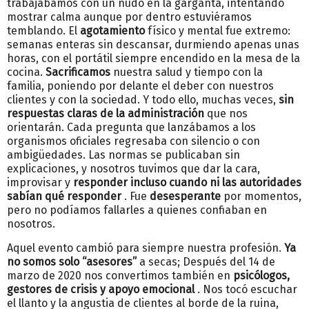
trabajábamos con un nudo en la garganta, intentando
mostrar calma aunque por dentro estuviéramos
temblando. El
agotamiento
físico y mental fue extremo:
semanas enteras sin descansar, durmiendo apenas unas
horas, con el portátil siempre encendido en la mesa de la
cocina.
Sacrificamos
nuestra salud y tiempo con la
familia, poniendo por delante el deber con nuestros
clientes y con la sociedad. Y todo ello, muchas veces,
sin
respuestas claras de la administración
que nos
orientarán. Cada pregunta que lanzábamos a los
organismos oficiales regresaba con silencio o con
ambigüedades. Las normas se publicaban sin
explicaciones, y nosotros tuvimos que dar la cara,
improvisar y
responder incluso cuando ni las autoridades
sabían qué responder
. Fue
desesperante
por momentos,
pero no podíamos fallarles a quienes confiaban en
nosotros.
Aquel evento cambió para siempre nuestra profesión.
Ya
no somos solo “asesores”
a secas; Después del 14 de
marzo de 2020 nos convertimos también en
psicólogos,
gestores de crisis y apoyo emocional
. Nos tocó escuchar
el llanto y la angustia de clientes al borde de la ruina,