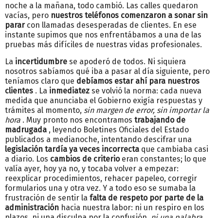
noche a la mañana, todo cambió. Las calles quedaron
vacías, pero
nuestros teléfonos comenzaron a sonar sin
parar
con llamadas desesperadas de clientes. En ese
instante supimos que nos enfrentábamos a una de las
pruebas más difíciles de nuestras vidas profesionales.
La
incertidumbre
se apoderó de todos. Ni siquiera
nosotros sabíamos qué iba a pasar al día siguiente, pero
teníamos claro que
debíamos estar ahí para nuestros
clientes
. La
inmediatez
se volvió la norma: cada nueva
medida que anunciaba el Gobierno exigía respuestas y
trámites al momento,
sin margen de error, sin importar la
hora
. Muy pronto nos encontramos
trabajando de
madrugada
, leyendo Boletines Oficiales del Estado
publicados a medianoche, intentando descifrar una
legislación tardía ya veces incorrecta
que cambiaba casi
a diario. Los
cambios de criterio
eran constantes; lo que
valía ayer, hoy ya no, y tocaba volver a empezar:
reexplicar procedimientos, rehacer papeleo, corregir
formularios una y otra vez. Y a todo eso se sumaba la
frustración de sentir la
falta de respeto por parte de la
administración
hacia nuestra labor: ni un respiro en los
plazos, ni una disculpa por la confusión,
ni una palabra