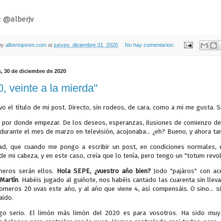
:
@alberjv
by
albertojoven.com
at
jueves, diciembre 31, 2020
No hay comentarios:
, 30 de diciembre de 2020
, veinte a la mierda"
ivo el título de mi post.
Directo, sin rodeos, de cara, como a mi me gusta. S
i por donde empezar. De los deseos, esperanzas, ilusiones de comienzo de 
 durante el mes de marzo en televisión, acojonaba... ¿eh? Bueno, y ahora tam
ad, que cuando me pongo a escribir un post, en condiciones normales,
e mi cabeza, y en este caso, creía que lo tenía, pero tengo un "totum revol
meros serán ellos.
Hola SEPE, ¿vuestro año bien?
Jodo "pajáros" con a
 Martín
. Habéis jugado al guiñote, nos habéis cantado las cuarenta sin lleva
omeros 20 uvas este año, y al año que viene 4, así compensáis. O sino... si
aído.
o serio. El limón más limón del 2020 es para vosotros. Ha sido muy d