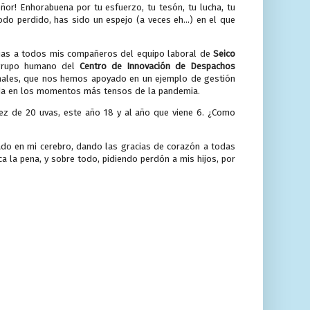
ñor! Enhorabuena por tu esfuerzo, tu tesón, tu lucha, tu
odo perdido, has sido un espejo (a veces eh...) en el que
cias a todos mis compañeros del equipo laboral de
Seico
l grupo humano del
Centro de Innovación de Despachos
onales, que nos hemos apoyado en un ejemplo de gestión
 vida en los momentos más tensos de la pandemia.
 vez de 20 uvas, este año 18 y al año que viene 6. ¿Como
ado en mi cerebro, dando las gracias de corazón a todas
 la pena, y sobre todo, pidiendo perdón a mis hijos, por