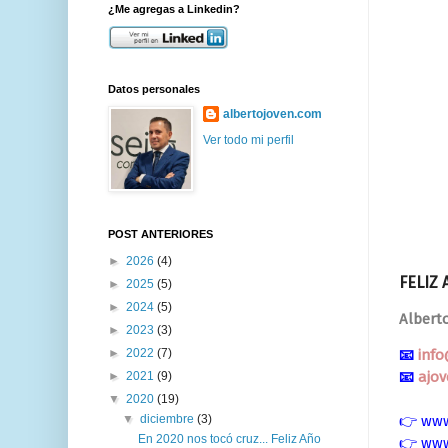
¿Me agregas a Linkedin?
Datos personales
albertojoven.com
Ver todo mi perfil
POST ANTERIORES
►
2026
(4)
FELIZ 
►
2025
(5)
►
2024
(5)
Albert
►
2023
(3)
►
2022
(7)
📧
inf
📧
ajo
►
2021
(9)
▼
2020
(19)
▼
diciembre
(3)
👉
www
En 2020 nos tocó cruz... Feliz Año
👉
www