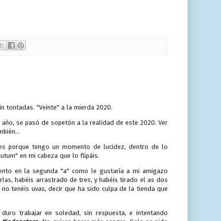
in tontadas. "Veinte" a la mierda 2020.
año, se pasó de sopetón a la realidad de este 2020. Ver
bién...
 es porque tengo un momento de lucidez, dentro de lo
utum" en mi cabeza que lo flipáis.
cento en la segunda "a" como le gustaría a mi amigazo
rlas, habéis arrastrado de tres, y habéis tirado el as dos
 no tenéis uvas, decir que ha sido culpa de la tienda que
uro trabajar en soledad, sin respuesta, e intentando