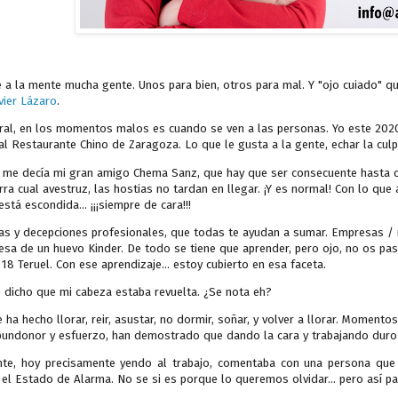
 a la mente mucha gente. Unos para bien, otros para mal. Y "ojo cuiado" q
vier Lázaro
.
ral, en los momentos malos es cuando se ven a las personas. Yo este 2020 
al Restaurante Chino de Zaragoza. Lo que le gusta a la gente, echar la cul
 me decía mi gran amigo Chema Sanz, que hay que ser consecuente hasta con
erra cual avestruz, las hostias no tardan en llegar. ¡Y es normal! Con lo que
stá escondida... ¡¡¡siempre de cara!!!
as y decepciones profesionales, que todas te ayudan a sumar. Empresas / 
esa de un huevo Kinder. De todo se tiene que aprender, pero ojo, no os pasé
18 Teruel. Con ese aprendizaje... estoy cubierto en esa faceta.
 dicho que mi cabeza estaba revuelta. ¿Se nota eh?
ha hecho llorar, reir, asustar, no dormir, soñar, y volver a llorar. Moment
pundonor y esfuerzo, han demostrado que dando la cara y trabajando duro 
te, hoy precisamente yendo al trabajo, comentaba con una persona que s
l Estado de Alarma. No se si es porque lo queremos olvidar... pero así pa