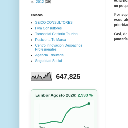
echarno
►
2012
(39)
un poqu
Por sup
Enlaces
esos ab
SEICO CONSULTORES
priorida
Fyra Consultores
Casi, d
Torosocial Gestoria Taurina
puntería
Posiciona Tu Marca
Centro Innovación Despachos
Profesionales
Agencia Tributaria
Seguridad Social
647,825
Euribor Agosto 2026:
2,933 %
Sep
Ago