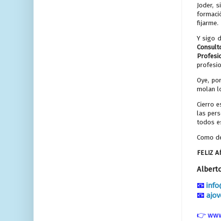
Joder, 
formació
fijarme.
Y sigo 
Consult
Profesi
profesio
Oye, po
molan l
Cierro 
las pers
todos e
Como de
FELIZ A
Albert
📧
inf
📧
ajo
👉
www