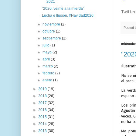
2021
"2020, veinte a la mierda"
Twitter
Lucha e Ilusión. #Navidad2020
►
noviembre
(2)
Posted 
►
octubre
(1)
►
septiembre
(2)
miércoles
►
julio
(1)
►
mayo
(2)
"2020
►
abril
(3)
Ilustrat
►
marzo
(2)
►
febrero
(2)
No se n
►
enero
(1)
al presi
►
2019
(19)
La verd
espeso d
►
2018
(26)
►
2017
(32)
Los pri
►
2016
(34)
Agustín
veces. C
►
2015
(31)
no ha tr
►
2014
(28)
►
2013
(30)
Me pong