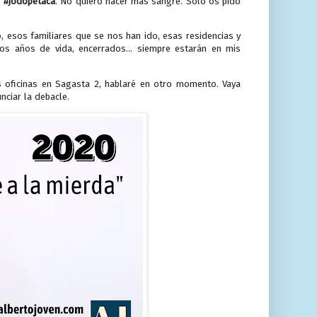
.
#jodopetaca
. No quiero hacer más sangre. Solo os pido
 esos familiares que se nos han ido, esas residencias y
s años de vida, encerrados... siempre estarán en mis
oficinas en Sagasta 2, hablaré en otro momento. Vaya
unciar la debacle.