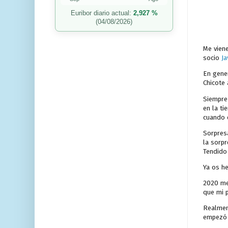
Euribor diario actual:
2,927 %
(04/08/2026)
Me viene
socio
Ja
En gene
Chicote 
Siempre
en la ti
cuando e
Sorpres
la sorpr
Tendido 
Ya os he
2020 me 
que mi 
Realmen
empezó e