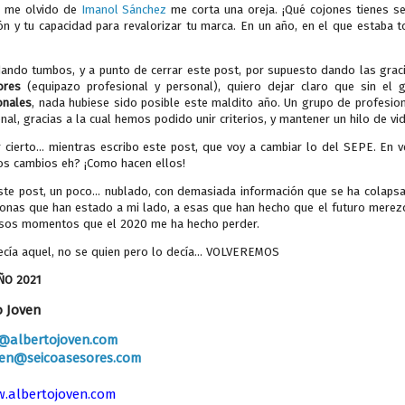
si me olvido de
Imanol Sánchez
me corta una oreja. ¡Qué cojones tienes se
n y tu capacidad para revalorizar tu marca. En un año, en el que estaba t
dando tumbos, y a punto de cerrar este post, por supuesto dando las gra
ores
(equipazo profesional y personal), quiero dejar claro que sin e
onales
, nada hubiese sido posible este maldito año. Un grupo de profesi
nal, gracias a la cual hemos podido unir criterios, y mantener un hilo de
r cierto... mientras escribo este post, que voy a cambiar lo del SEPE. En
os cambios eh? ¡Como hacen ellos!
este post, un poco... nublado, con demasiada información que se ha colaps
onas que han estado a mi lado, a esas que han hecho que el futuro merezca
sos momentos que el 2020 me ha hecho perder.
cía aquel, no se quien pero lo decía... VOLVEREMOS
ÑO 2021
o Joven
o@albertojoven.com
ven@seicoasesores.com
.albertojoven.com