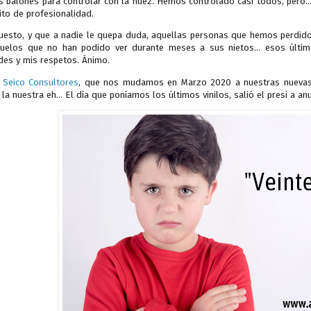
s balones para controlar con la nuez. Hemos controlado casi todos, pero..
ito de profesionalidad.
uesto, y que a nadie le quepa duda, aquellas personas que hemos perdido,
uelos que no han podido ver durante meses a sus nietos... esos último
des y mis respetos. Ánimo.
e
Seico Consultores
, que nos mudamos en Marzo 2020 a nuestras nuevas 
 la nuestra eh... El día que poníamos los últimos vinilos, salió el presi a an