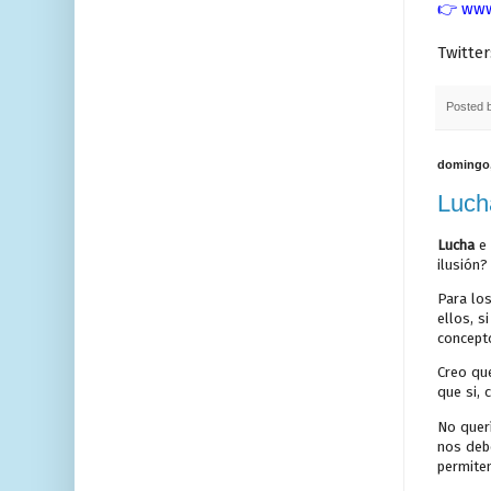
👉
www
Twitter
Posted 
domingo,
Luch
Lucha
e
ilusión
Para los
ellos, s
concepto
Creo qu
que si, 
No quer
nos debe
permite