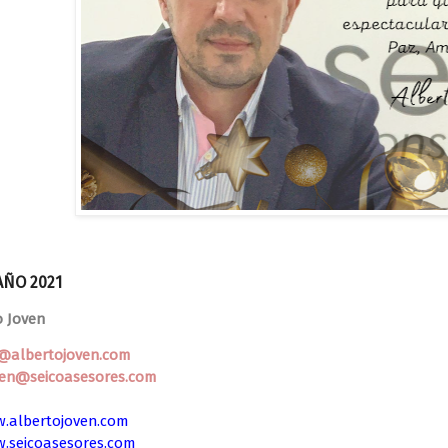
AÑO 2021
o Joven
o@albertojoven.com
ven@seicoasesores.com
.albertojoven.com
.seicoasesores.com