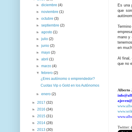
►
diciembre
(4)
Es una 
que son
►
noviembre
(1)
autónom
►
octubre
(3)
►
septiembre
(2)
Termino 
empresa 
►
agosto
(1)
mano y c
►
julio
(2)
tenemos 
►
junio
(2)
en mucha
►
mayo
(2)
Al final
►
abril
(1)
que no 
►
marzo
(4)
▼
febrero
(2)
¿Eres autónomo o emprendedor?
Cuotas Vip o Gold en los Autónomos
Alberto
►
enero
(2)
info@al
ajoven@s
►
2017
(32)
www.alb
►
2016
(34)
www.seik
►
2015
(31)
www.albe
►
2014
(28)
Twitter:
►
2013
(30)