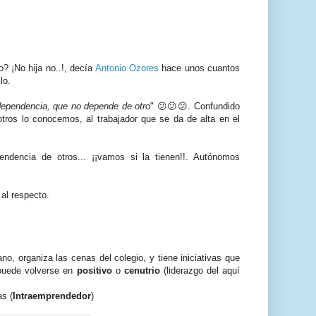
? ¡No hija no..!, decía
Antonio Ozores
hace unos cuantos
lo.
 dependencia, que no depende de otro
" 😕😕😕. Confundido
ros lo conocemos, al trabajador que se da de alta en el
ndencia de otros... ¡¡vamos si la tienen!!. Autónomos
 al respecto.
ano, organiza las cenas del colegio, y tiene iniciativas que
o puede volverse en
positivo
o
cenutrio
(liderazgo del aquí
as (
Intraemprendedor
)