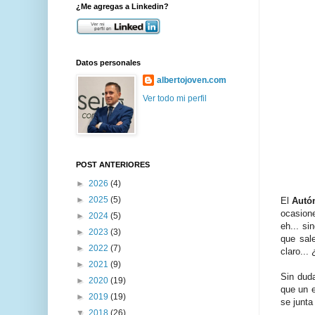
¿Me agregas a Linkedin?
Datos personales
albertojoven.com
Ver todo mi perfil
POST ANTERIORES
►
2026
(4)
►
2025
(5)
El
Autó
ocasione
►
2024
(5)
eh... si
►
2023
(3)
que sal
►
2022
(7)
claro...
►
2021
(9)
Sin duda
►
2020
(19)
que un e
►
2019
(19)
se junta
▼
2018
(26)