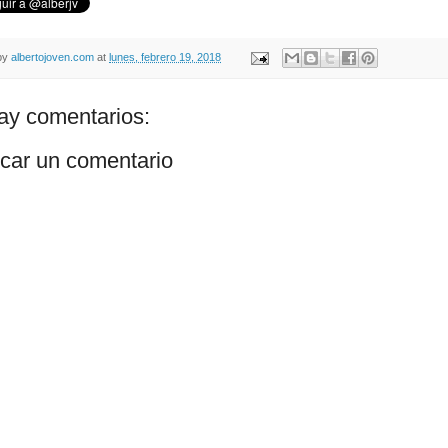
by
albertojoven.com
at
lunes, febrero 19, 2018
ay comentarios:
icar un comentario