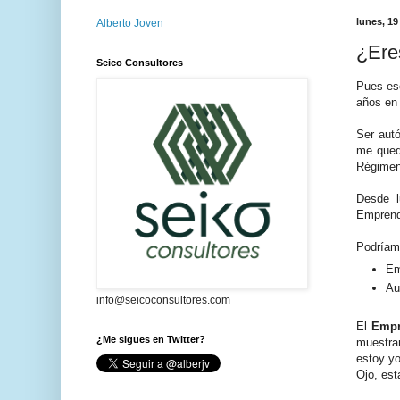
lunes, 19
Alberto Joven
¿Ere
Seico Consultores
Pues es
años en 
Ser aut
me qued
Régimen
Desde l
Emprend
Podríamo
Em
Au
info@seicoconsultores.com
El
Empr
¿Me sigues en Twitter?
muestran
estoy yo
Ojo, est