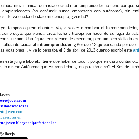
palabra muy manida, demasiado usada; un emprendedor no tiene por qué se
 emprendedores (no confundir nunca empresario con autónomo), sin e
os. Te va quedando claro mi concepto, ¿verdad?
ya, tampoco quiero aburrirte. Voy a volver a nombrar al Intraemprendedor,
como suya, que piensa, crea, lucha y trabaja por hacer de su lugar de trab
on su mano. Una figura, complicada de encontrar, pero también vigilada en
cultura de cuidar al
intraemprendedor
. ¿Por qué? Sigo pensando por qué...
s ocasiones... y ya lo pensaba el 3 de abril de 2013 cuando escribí este
art
, en esta jungla laboral... tiene que haber de todo... porque en caso contrario
es lo mismo Autónomo que Emprendedor. ¿Tengo razón o no? El Kas de Limón
 Joven
bertojoven.com
eikoasesores.es
ertojoven.com
oasesores.es
rtojoven.blogcanalprofesional.es
@alberjv