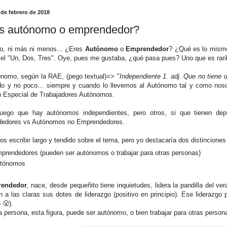
 de febrero de 2018
s autónomo o emprendedor?
o, ni más ni menos... ¿Eres
Autónomo
o
Emprendedor
? ¿Qué es lo mismo
el "Un, Dos, Tres". Oye, pues me gustaba, ¿qué pasa pues? Uno que es raril
ónomo, según la RAE, (pego textual)=> "
Independiente 1. adj. Que no tiene
o y no poco... siempre y cuando lo llevemos al Autónomo tal y como nosot
 Especial de Trabajadores Autónomos.
uego que hay autónomos independientes, pero otros, si que tienen depe
edores vs Autónomos no Emprendedores.
s escribir largo y tendido sobre el tema, pero yo destacaría dos distinciones
prendedores (pueden ser autónomos o trabajar para otras personas)
tónomos
endedor
, nace, desde pequeñito tiene inquietudes, lidera la pandilla del ver
 a las claras sus dotes de liderazgo (positivo en principio). Ese liderazg
 😤).
a persona, esta figura, puede ser autónomo, o bien trabajar para otras person