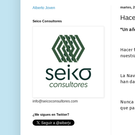
martes, 2
Alberto Joven
Hace
Seico Consultores
"Un añ
Hacer 
nuestr
La Navi
han dad
Nunca f
info@seicoconsultores.com
que par
¿Me sigues en Twitter?