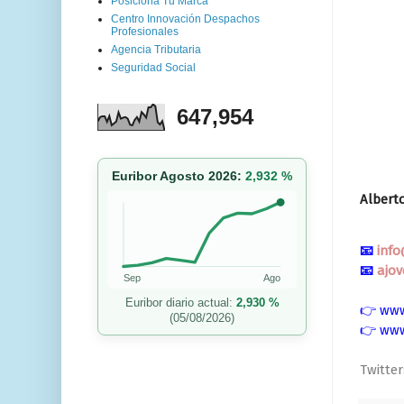
Posiciona Tu Marca
Centro Innovación Despachos
Profesionales
Agencia Tributaria
Seguridad Social
647,954
Euribor Agosto 2026:
2,932 %
Albert
📧
inf
📧
ajo
Sep
Ago
Euribor diario actual:
2,930 %
👉
www
(05/08/2026)
👉
www
Twitter