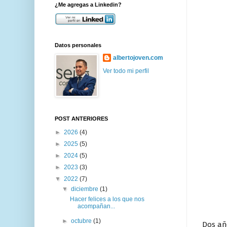
¿Me agregas a Linkedin?
Datos personales
albertojoven.com
Ver todo mi perfil
POST ANTERIORES
►
2026
(4)
►
2025
(5)
►
2024
(5)
►
2023
(3)
▼
2022
(7)
▼
diciembre
(1)
Hacer felices a los que nos
acompañan...
►
octubre
(1)
Dos añ