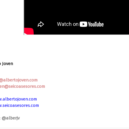
o Joven
o@albertojoven.com
ven@seicoasesores.com
.albertojoven.com
.seicoasesores.com
:
@alberjv